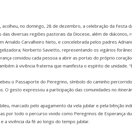
í, acolheu, no domingo, 28 de dezembro, a celebração da Festa d
s das diversas regiões pastorais da Diocese, além de diáconos, re
om Arnaldo Carvalheiro Neto, e concelebrada pelos padres Adriano 
lizadora; Norberto Savietto, representando os vigários forâneo
erança convidou cada pessoa a abrir as portas do próprio coração
também à vivência fraterna que manifesta o espírito de unidade. “
ebeu o Passaporte do Peregrino, símbolo do caminho percorrido pe
s. O gesto expressou a participação das comunidades no itinerári
 Jubileu, marcado pelo apagamento da vela jubilar e pela bênção i
s por todo o percurso vivido como Peregrinos de Esperança dur
a vivência da fé ao longo do tempo jubilar.