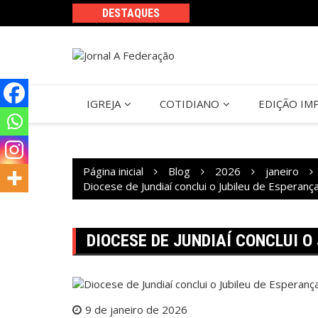
Ir
DESTAQUES
para
o
conteúdo
IGREJA
COTIDIANO
EDIÇÃO IM
Página inicial
Blog
2026
janeiro
Diocese de Jundiaí conclui o Jubileu de Esperanç
DIOCESE DE JUNDIAÍ CONCLUI O
9 de janeiro de 2026