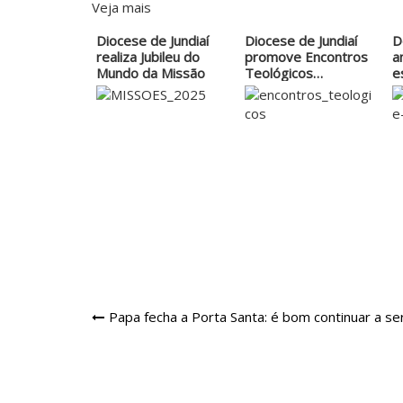
Veja mais
Diocese de Jundiaí
Diocese de Jundiaí
D
realiza Jubileu do
promove Encontros
a
Mundo da Missão
Teológicos…
e
p
Navegação
Papa fecha a Porta Santa: é bom continuar a 
de
Post