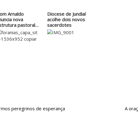
om Arnaldo
Diocese de Jundiaí
nuncia nova
acolhe dois novos
strutura pastoral
sacerdotes
ara a…
sermos peregrinos de esperança
A ora