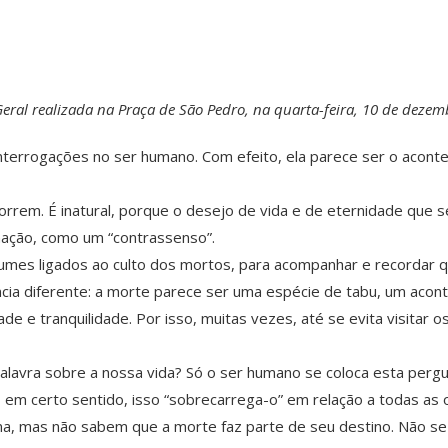
eral realizada na Praça de São Pedro, na quarta-feira, 10 de deze
nterrogações no ser humano. Com efeito, ela parece ser o acont
morrem. É inatural, porque o desejo de vida e de eternidade qu
ação, como um “contrassenso”.
umes ligados ao culto dos mortos, para acompanhar e recordar
cia diferente: a morte parece ser uma espécie de tabu, um acont
dade e tranquilidade. Por isso, muitas vezes, até se evita visita
palavra sobre a nossa vida? Só o ser humano se coloca esta per
, em certo sentido, isso “sobrecarrega-o” em relação a todas as o
, mas não sabem que a morte faz parte de seu destino. Não se i