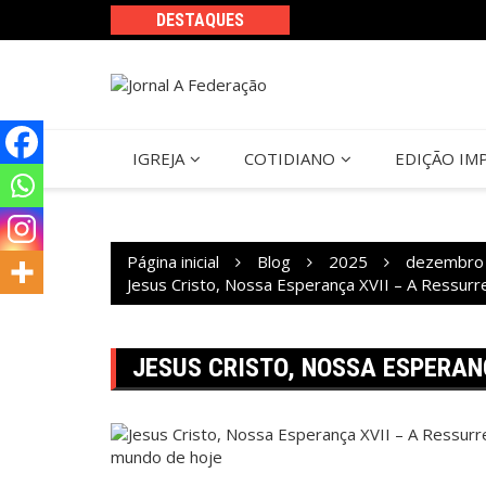
Ir
DESTAQUES
para
o
conteúdo
IGREJA
COTIDIANO
EDIÇÃO IM
Página inicial
Blog
2025
dezembro
Jesus Cristo, Nossa Esperança XVII – A Ressurr
JESUS CRISTO, NOSSA ESPERANÇ