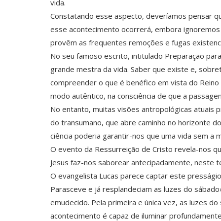
vida.
Constatando esse aspecto, deveríamos pensar qu
esse acontecimento ocorrerá, embora ignoremos
provêm as frequentes remoções e fugas existenci
No seu famoso escrito, intitulado Preparação par
grande mestra da vida. Saber que existe e, sobret
compreender o que é benéfico em vista do Reino d
modo autêntico, na consciência de que a passagem
No entanto, muitas visões antropológicas atuais 
do transumano, que abre caminho no horizonte do
ciência poderia garantir-nos que uma vida sem a 
O evento da Ressurreição de Cristo revela-nos qu
Jesus faz-nos saborear antecipadamente, neste t
O evangelista Lucas parece captar este presságio 
Parasceve e já resplandeciam as luzes do sábado» 
emudecido. Pela primeira e única vez, as luzes d
acontecimento é capaz de iluminar profundamente 