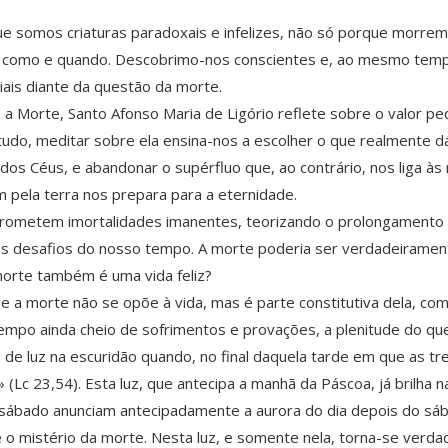
e somos criaturas paradoxais e infelizes, não só porque morr
 como e quando. Descobrimo-nos conscientes e, ao mesmo tempo
ais diante da questão da morte.
a a Morte, Santo Afonso Maria de Ligório reflete sobre o valor 
udo, meditar sobre ela ensina-nos a escolher o que realmente dá
os Céus, e abandonar o supérfluo que, ao contrário, nos liga às
 pela terra nos prepara para a eternidade.
prometem imortalidades imanentes, teorizando o prolongamento d
s desafios do nosso tempo. A morte poderia ser verdadeirament
morte também é uma vida feliz?
e a morte não se opõe à vida, mas é parte constitutiva dela, co
empo ainda cheio de sofrimentos e provações, a plenitude do qu
de luz na escuridão quando, no final daquela tarde em que as tre
(Lc 23,54). Esta luz, que antecipa a manhã da Páscoa, já brilha 
o sábado anunciam antecipadamente a aurora do dia depois do sáb
o mistério da morte. Nesta luz, e somente nela, torna-se verda