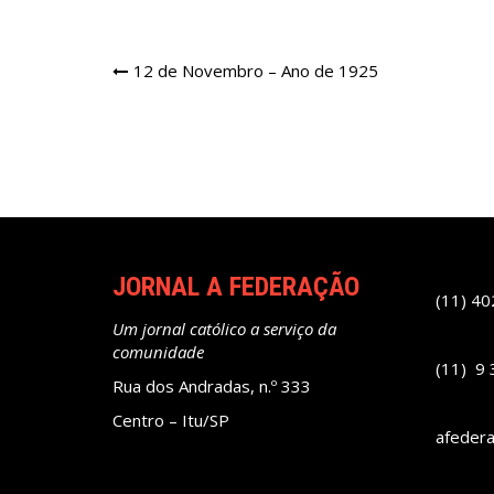
Navegação
12 de Novembro – Ano de 1925
de
Post
JORNAL A FEDERAÇÃO
(11) 4
Um jornal católico a serviço da
comunidade
(11) 9
Rua dos Andradas, n.º 333
Centro – Itu/SP
afeder