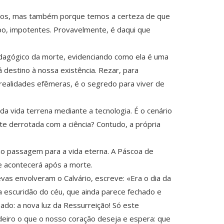
emos, mas também porque temos a certeza de que
, impotentes. Provavelmente, é daqui que
pedagógico da morte, evidenciando como ela é uma
 destino à nossa existência. Rezar, para
 realidades efêmeras, é o segredo para viver de
a vida terrena mediante a tecnologia. É o cenário
e derrotada com a ciência? Contudo, a própria
mo passagem para a vida eterna. A Páscoa de
e acontecerá após a morte.
vas envolveram o Calvário, escreve: «Era o dia da
na escuridão do céu, que ainda parece fechado e
ado: a nova luz da Ressurreição! Só este
deiro o que o nosso coração deseja e espera: que