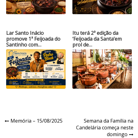
Lar Santo Inácio
Itu terá 2ª edição da
promove 1ª Feijoada do
‘Feijoada da Santa’em
Santinho com…
prol de…
Navegação
Memória – 15/08/2025
Semana da Família na
Candelária começa neste
de
domingo