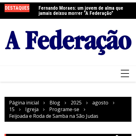
Ir
DESTAQUES
Fernando Moraes: um jovem de alma que
Curso Oração e Vida na Paróquia São José
Ce
para
jamais deixou morrer “A Federação”
S
o
conteúdo
Página inicial
Blog
2025
agosto
15
Igreja
Programe-se
Feijoada e Roda de Samba na São Judas