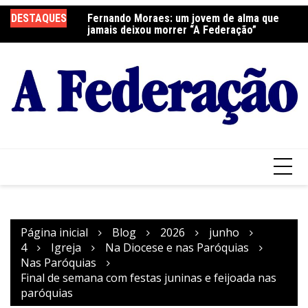
Ir
elebra a Festa do
DESTAQUES
Fernando Moraes: um jovem de alma que
Cu
para
jamais deixou morrer “A Federação”
o
conteúdo
Página inicial
Blog
2026
junho
4
Igreja
Na Diocese e nas Paróquias
Nas Paróquias
Final de semana com festas juninas e feijoada nas
paróquias