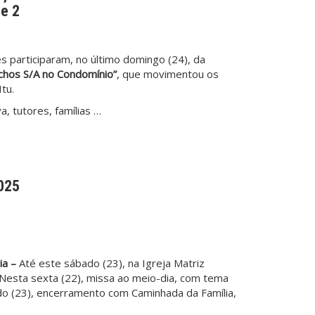
 e 2
 participaram, no último domingo (24), da
ichos S/A no Condomínio”
, que movimentou os
tu.
, tutores, famílias …
025
ia –
Até este sábado (23), na Igreja Matriz
 Nesta sexta (22), missa ao meio-dia, com tema
do (23), encerramento com Caminhada da Família,