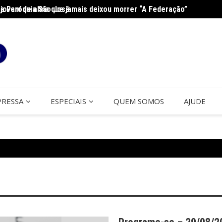
jovem de alma que jamais deixou morrer “A Federação”
na Paróquia São José
Cerco
PRESSA
ESPECIAIS
QUEM SOMOS
AJUDE