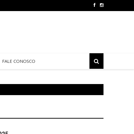
 de Jericó termina neste sábado na São Judas Tadeu
FALE CONOSCO