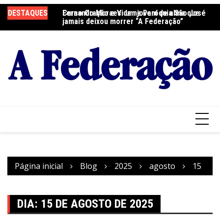
Ir
DESTAQUES
Fernando Moraes: um jovem de alma que
Curso Oração e Vida na Paróquia São José
Ce
para
jamais deixou morrer “A Federação”
S
o
conteúdo
Página inicial
Blog
2025
agosto
15
DIA:
15 DE AGOSTO DE 2025