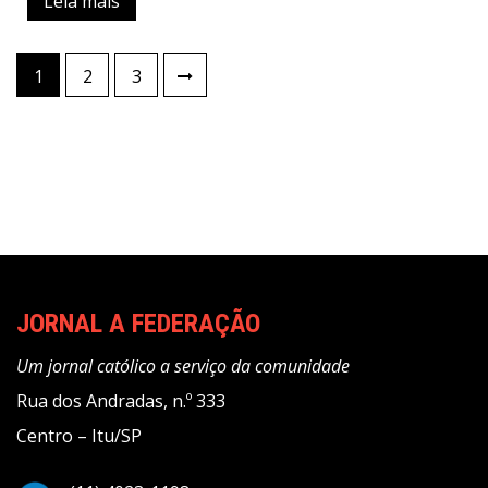
Leia mais
Paginação
1
2
3
de
posts
JORNAL A FEDERAÇÃO
Um jornal católico a serviço da comunidade
Rua dos Andradas, n.º 333
Centro – Itu/SP