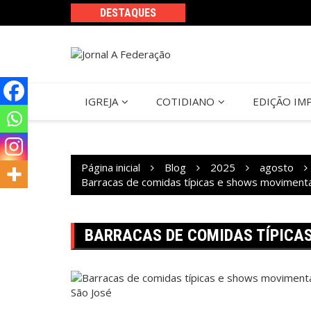
Ir
DESTAQUES
para
o
conteúdo
IGREJA
COTIDIANO
EDIÇÃO IM
Página inicial
Blog
2025
agosto
Barracas de comidas típicas e shows movimenta
BARRACAS DE COMIDAS TÍPICA