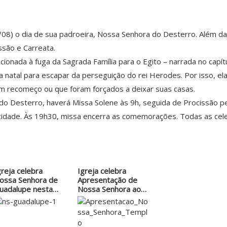
5/08) o dia de sua padroeira, Nossa Senhora do Desterro. Além d
são e Carreata.
ionada à fuga da Sagrada Família para o Egito – narrada no capí
a natal para escapar da perseguição do rei Herodes. Por isso, el
m recomeço ou que foram forçados a deixar suas casas.
do Desterro, haverá Missa Solene às 9h, seguida de Procissão pe
cidade. Às 19h30, missa encerra as comemorações. Todas as celeb
greja celebra
Igreja celebra
ossa Senhora de
Apresentação de
uadalupe nesta
Nossa Senhora ao…
exta