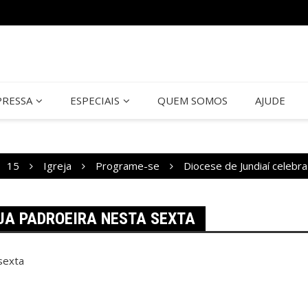
PRESSA
ESPECIAIS
QUEM SOMOS
AJUDE
15
Igreja
Programe-se
Diocese de Jundiaí celebr
SUA PADROEIRA NESTA SEXTA