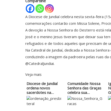
Compartilhe
A Diocese de Jundiaí celebra nesta sexta-feira (1
comemorações contarão com Missa Solene, Procis
A devoção a Nossa Senhora do Desterro está relac
José e o menino Jesus tiveram que deixar sua terr
refugiados e de todos aqueles que precisam de u
Na Catedral de Jundiaí, dedicada a Nossa Senhora 
conduzindo a imagem da padroeira pelas ruas da 
@CatedralJundiai.
Veja mais
Diocese de Jundiaí
Comunidade Nossa
I
ordena novos
Senhora das Graças
N
sacerdotes na
celebra sua
G
próxima sexta
padroeira
s