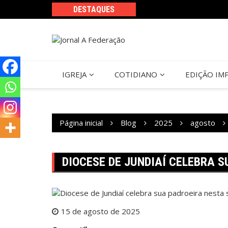
Ir
DESTAQUES
para
o
conteúdo
IGREJA
COTIDIANO
EDIÇÃO IM
Página inicial
Blog
2025
agosto
DIOCESE DE JUNDIAÍ CELEBRA 
15 de agosto de 2025