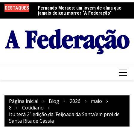
Ir
elebra a Festa do
DESTAQUES
Fernando Moraes: um jovem de alma que
Cu
para
jamais deixou morrer “A Federação”
o
conteúdo
Página inicial
Blog
2026
maio
8
Cotidiano
Itu terá 2ª edição da ‘Feijoada da Santa’em prol de
Santa Rita de Cássia