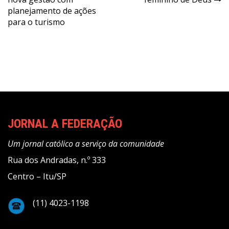
de
planejamento de ações
Post
para o turismo
JORNAL A FEDERAÇÃO
Um jornal católico a serviço da comunidade
Rua dos Andradas, n.º 333
Centro – Itu/SP
(11) 4023-1198