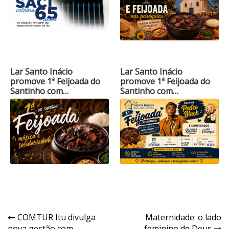
Lar Santo Inácio
Lar Santo Inácio
promove 1ª Feijoada do
promove 1ª Feijoada do
Santinho com…
Santinho com…
Navegação
COMTUR Itu divulga
Maternidade: o lado
nova gestão com
feminino de Deus