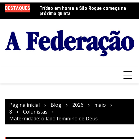
Ir
DESTAQUES
Tríduo em honra a São Roque começa na
Franciscanos Seculares realizam ação
F
para
próxima quinta
solidária
Pa
o
conteúdo
Página inicial
Blog
2026
maio
8
Colunistas
Maternidade: o lado feminino de Deus