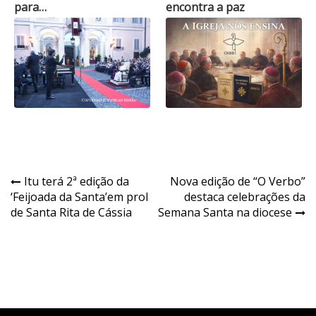
para…
encontra a paz
Navegação
Itu terá 2ª edição da
Nova edição de “O Verbo”
‘Feijoada da Santa’em prol
destaca celebrações da
de
de Santa Rita de Cássia
Semana Santa na diocese
Post