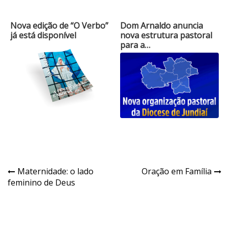
Nova edição de “O Verbo”
Dom Arnaldo anuncia
já está disponível
nova estrutura pastoral
para a…
Navegação
Maternidade: o lado
Oração em Família
feminino de Deus
de
Post