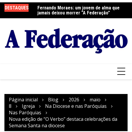
Ir
DESTAQUES
Fernando Moraes: um jovem de alma que
Curso Oração e Vida na Paróquia São José
Ce
para
jamais deixou morrer “A Federação”
S
o
conteúdo
Página inicial
Blog
2026
maio
8
Igreja
Na Diocese e nas Paróquias
Nas Paróquias
Nova edição de “O Verbo” destaca celebrações da
Semana Santa na diocese