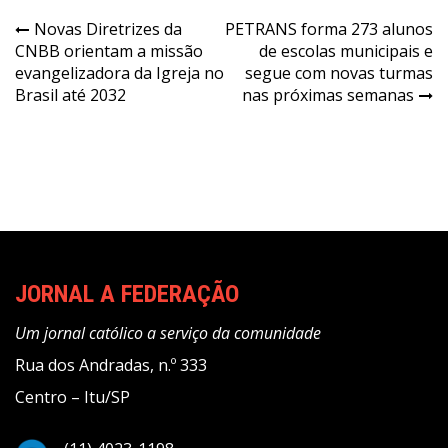
Navegação
Novas Diretrizes da
PETRANS forma 273 alunos
CNBB orientam a missão
de escolas municipais e
de
evangelizadora da Igreja no
segue com novas turmas
Post
Brasil até 2032
nas próximas semanas
JORNAL A FEDERAÇÃO
Um jornal católico a serviço da comunidade
Rua dos Andradas, n.º 333
Centro – Itu/SP