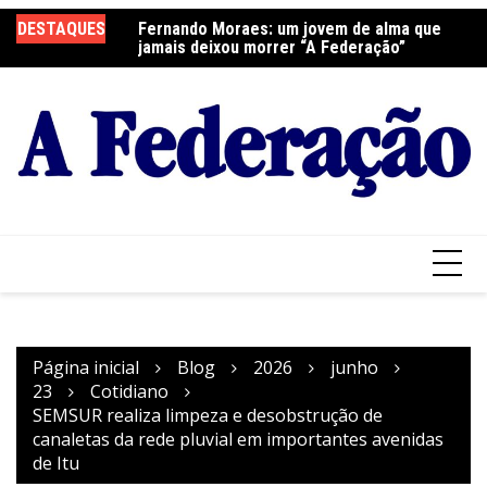
Ir
DESTAQUES
Fernando Moraes: um jovem de alma que
Curso Oração e Vida na Paróquia São José
Ce
para
jamais deixou morrer “A Federação”
S
o
conteúdo
Página inicial
Blog
2026
junho
23
Cotidiano
SEMSUR realiza limpeza e desobstrução de
canaletas da rede pluvial em importantes avenidas
de Itu