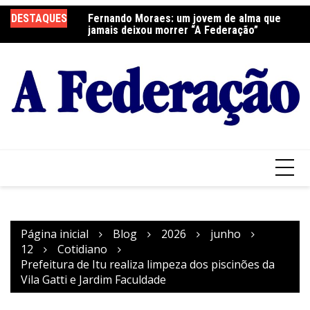
Ir
DESTAQUES
Fernando Moraes: um jovem de alma que
Curso Oração e Vida na Paróquia São José
Ce
para
jamais deixou morrer “A Federação”
S
o
conteúdo
Página inicial
Blog
2026
junho
12
Cotidiano
Prefeitura de Itu realiza limpeza dos piscinões da
Vila Gatti e Jardim Faculdade