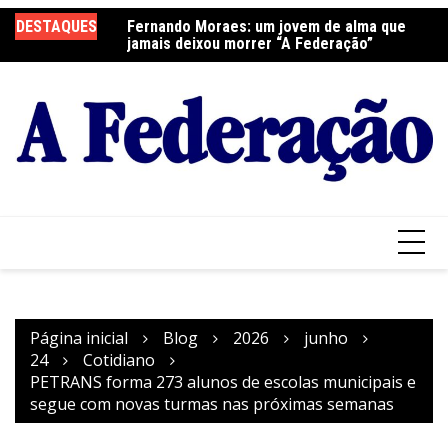
Ir
DESTAQUES
Fernando Moraes: um jovem de alma que
Curso Oração e Vida na Paróquia São José
Ce
para
jamais deixou morrer “A Federação”
S
o
conteúdo
Página inicial
Blog
2026
junho
24
Cotidiano
PETRANS forma 273 alunos de escolas municipais e
segue com novas turmas nas próximas semanas