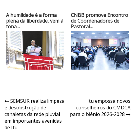
A humildade é a forma
CNBB promove Encontro
plena da liberdade, vem à
de Coordenadores de
tona…
Pastoral…
Navegação
SEMSUR realiza limpeza
Itu empossa novos
e desobstrução de
conselheiros do CMDCA
de
canaletas da rede pluvial
para o biênio 2026-2028
Post
em importantes avenidas
de Itu