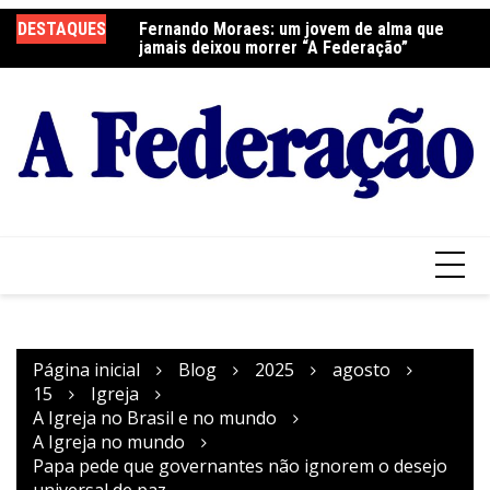
Ir
DESTAQUES
Fernando Moraes: um jovem de alma que
Curso Oração e Vida na Paróquia São José
Ce
para
jamais deixou morrer “A Federação”
S
o
conteúdo
Página inicial
Blog
2025
agosto
15
Igreja
A Igreja no Brasil e no mundo
A Igreja no mundo
Papa pede que governantes não ignorem o desejo
universal de paz