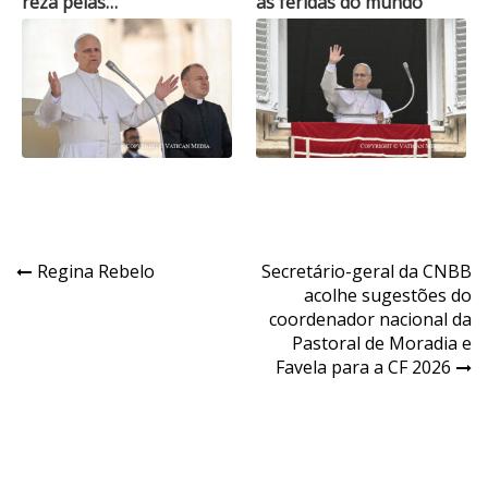
reza pelas…
as feridas do mundo
Navegação
Regina Rebelo
Secretário-geral da CNBB
acolhe sugestões do
de
coordenador nacional da
Post
Pastoral de Moradia e
Favela para a CF 2026