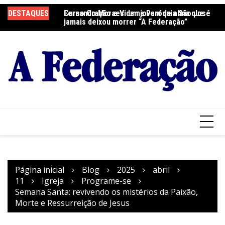
Ir
DESTAQUES
Fernando Moraes: um jovem de alma que
Curso Oração e Vida na Paróquia São José
Ce
para
jamais deixou morrer “A Federação”
S
o
conteúdo
Página inicial
Blog
2025
abril
11
Igreja
Programe-se
Semana Santa: revivendo os mistérios da Paixão,
Morte e Ressurreição de Jesus