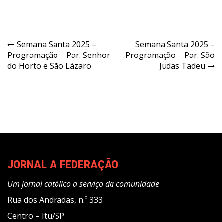
Navegação
Semana Santa 2025 –
Semana Santa 2025 –
Programação – Par. Senhor
Programação – Par. São
de
do Horto e São Lázaro
Judas Tadeu
Post
JORNAL A FEDERAÇÃO
Um jornal católico a serviço da comunidade
Rua dos Andradas, n.º 333
Centro – Itu/SP