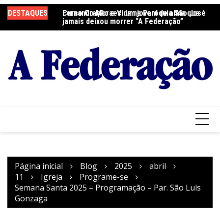
Ir
DESTAQUES
Fernando Moraes: um jovem de alma que
Curso Oração e Vida na Paróquia São José
Ce
para
jamais deixou morrer “A Federação”
S
o
conteúdo
Página inicial
Blog
2025
abril
11
Igreja
Programe-se
Semana Santa 2025 – Programação – Par. São Luís
Gonzaga