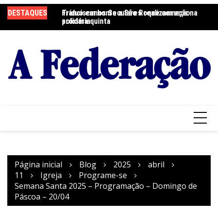
Ir
DESTAQUES
Tríduo em honra a São Roque começa na
Franciscanos Seculares realizam ação
F
para
próxima quinta
solidária
Pa
o
conteúdo
Página inicial
Blog
2025
abril
11
Igreja
Programe-se
Semana Santa 2025 – Programação – Domingo de
Páscoa – 20/04