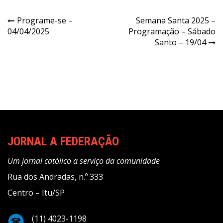
Navegação
Programe-se –
Semana Santa 2025 –
04/04/2025
Programação – Sábado
de
Santo – 19/04
Post
JORNAL A FEDERAÇÃO
Um jornal católico a serviço da comunidade
Rua dos Andradas, n.º 333
Centro – Itu/SP
(11) 4023-1198