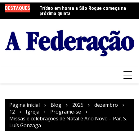
Ir
DESTAQUES
Tríduo em honra a São Roque começa na
Franciscanos Seculares realizam ação
F
para
próxima quinta
solidária
Pa
o
conteúdo
Página inicial
Blog
2025
dezembro
12
Igreja
Programe-se
Missas e celebrações de Natal e Ano Novo – Par. S.
Luís Gonzaga