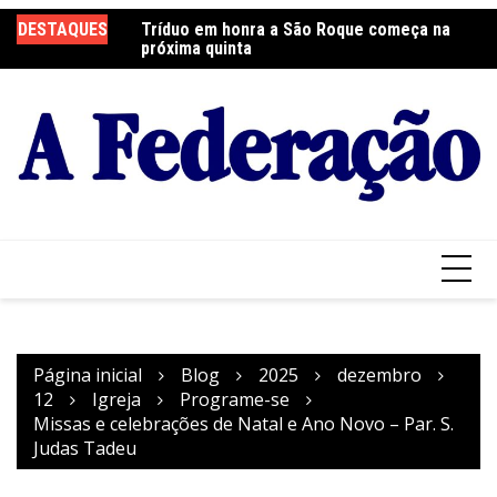
Ir
 será neste sábado
DESTAQUES
Tríduo em honra a São Roque começa na
Fr
para
próxima quinta
so
o
conteúdo
Página inicial
Blog
2025
dezembro
12
Igreja
Programe-se
Missas e celebrações de Natal e Ano Novo – Par. S.
Judas Tadeu