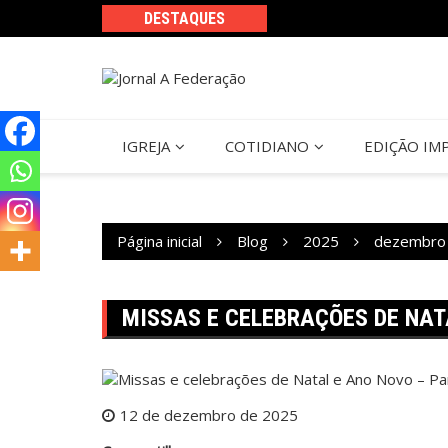
Ir
DESTAQUES
para
o
conteúdo
IGREJA
COTIDIANO
EDIÇÃO IM
Página inicial
Blog
2025
dezembro
MISSAS E CELEBRAÇÕES DE NATA
12 de dezembro de 2025