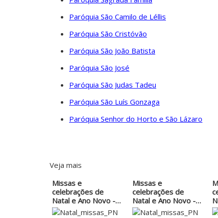
Paróquia São Camilo de Léllis
Paróquia São Cristóvão
Paróquia São João Batista
Paróquia São José
Paróquia São Judas Tadeu
Paróquia São Luís Gonzaga
Paróquia Senhor do Horto e São Lázaro
Veja mais
Missas e
Missas e
M
celebrações de
celebrações de
c
Natal e Ano Novo -
Natal e Ano Novo -
N
Par. N.…
Par. N.…
P