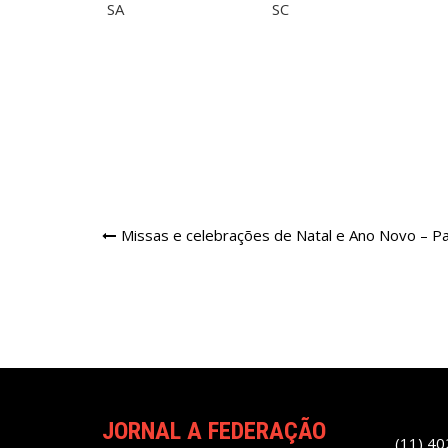
Navegação
Missas e celebrações de Natal e Ano Novo – Pa
de
Post
JORNAL A FEDERAÇÃO
(11) 4