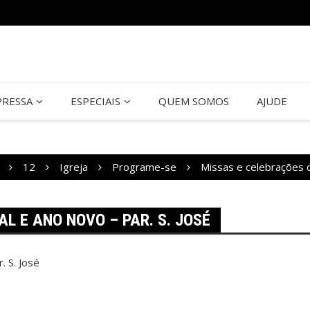
PRESSA
ESPECIAIS
QUEM SOMOS
AJUDE
12
Igreja
Programe-se
Missas e celebrações d
L E ANO NOVO – PAR. S. JOSÉ