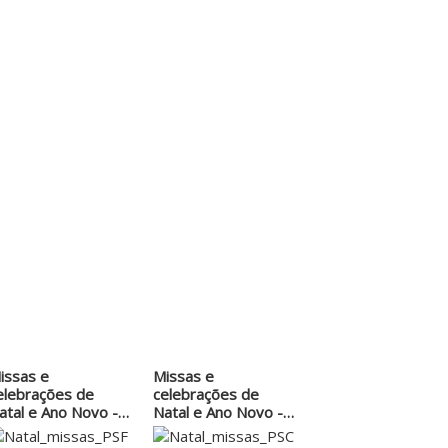
issas e
Missas e
elebrações de
celebrações de
atal e Ano Novo -
Natal e Ano Novo -
ar.…
Par. S.…