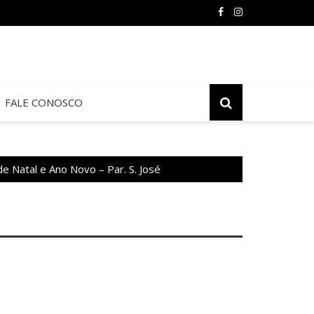
FALE CONOSCO
e Natal e Ano Novo – Par. S. José