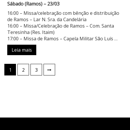
Sábado (Ramos) – 23/03
16:00 – Missa/celebração com bênção e distribuição
de Ramos – Lar N. Sra. da Candelária
16:00 – Missa/Celebração de Ramos – Com. Santa
Teresinha (Res. Itaim)
17:00 – Missa de Ramos – Capela Militar São Luís …
Leia mais
Paginação
1
2
3
de
posts