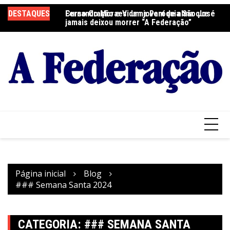
Ir
DESTAQUES
Fernando Moraes: um jovem de alma que
Curso Oração e Vida na Paróquia São José
Ce
para
jamais deixou morrer “A Federação”
S
o
conteúdo
Página inicial
Blog
### Semana Santa 2024
CATEGORIA:
### SEMANA SANTA