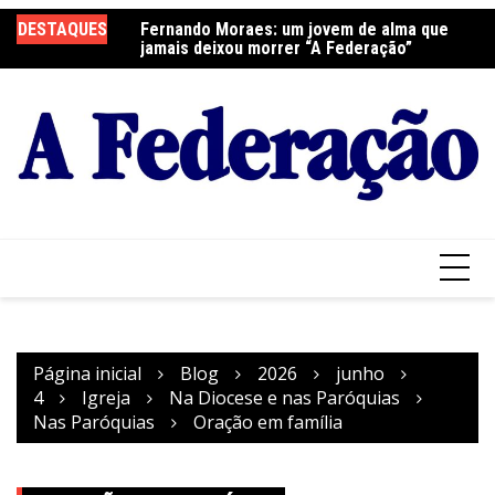
Ir
elebra a Festa do
DESTAQUES
Fernando Moraes: um jovem de alma que
Cu
para
jamais deixou morrer “A Federação”
o
conteúdo
Página inicial
Blog
2026
junho
4
Igreja
Na Diocese e nas Paróquias
Nas Paróquias
Oração em família