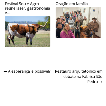
Festival Sou + Agro
Oração em família
reúne lazer, gastronomia
e…
Navegação
A esperança: é possível?
Restauro arquitetônico em
debate na Fábrica São
de
Pedro
Post