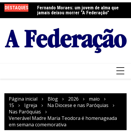
Ir
DESTAQUES
Fernando Moraes: um jovem de alma que
Curso Oração e Vida na Paróquia São José
Ce
para
jamais deixou morrer “A Federação”
S
o
conteúdo
Página inicial
Blog
2026
maio
15
Igreja
Na Diocese e nas Paróquias
Nas Paróquias
Venerável Madre Maria Teodora é homenageada
em semana comemorativa