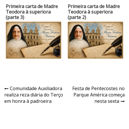
Primeira carta de Madre
Primeira carta de Madre
Teodora à superiora
Teodora à superiora
(parte 3)
(parte 2)
Navegação
Comunidade Auxiliadora
Festa de Pentecostes no
realiza reza diária do Terço
Parque América começa
de
em honra à padroeira
nesta sexta
Post