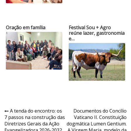
Oração em família
Festival Sou + Agro
reúne lazer, gastronomia
e…
Navegação
A tenda do encontro: os
Documentos do Concílio
7 passos na construção das
Vaticano II. Constituição
de
Diretrizes Gerais da Ação
dogmática Lumen Gentium.
Evangelizadora 2026-2032
A Virgem Maria, modelo da