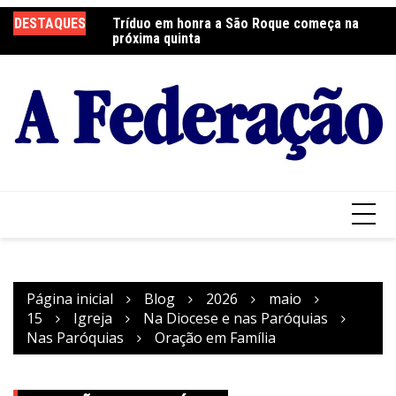
Ir
 será neste sábado
DESTAQUES
Tríduo em honra a São Roque começa na
Fr
para
próxima quinta
so
o
conteúdo
Página inicial
Blog
2026
maio
15
Igreja
Na Diocese e nas Paróquias
Nas Paróquias
Oração em Família