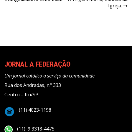
Post
Igreja.
JORNAL A FEDERAÇÃO
Um jornal católico a serviço da comunidade
Rua dos Andradas, n.º 333
Centro – Itu/SP
(11) 4023-1198
(11) 9 3318-4475