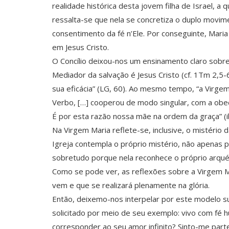
realidade histórica desta jovem filha de Israel, 
ressalta-se que nela se concretiza o duplo movime
consentimento da fé n’Ele. Por conseguinte, Maria
em Jesus Cristo.
O Concílio deixou-nos um ensinamento claro sobre
Mediador da salvação é Jesus Cristo (cf. 1Tm 2,5-
sua eficácia” (LG, 60). Ao mesmo tempo, “a Virg
Verbo, […] cooperou de modo singular, com a obedi
É por esta razão nossa mãe na ordem da graça” (ib
Na Virgem Maria reflete-se, inclusive, o mistério
Igreja contempla o próprio mistério, não apenas p
sobretudo porque nela reconhece o próprio arquéti
Como se pode ver, as reflexões sobre a Virgem M
vem e que se realizará plenamente na glória.
Então, deixemo-nos interpelar por este modelo s
solicitado por meio de seu exemplo: vivo com fé 
corresponder ao seu amor infinito? Sinto-me par