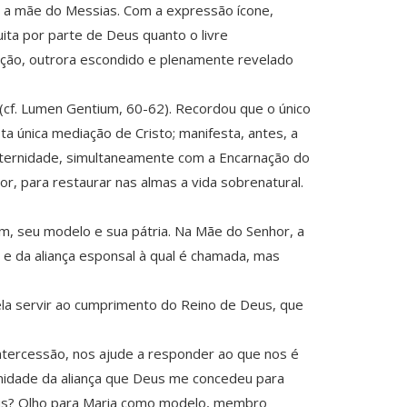
-se a mãe do Messias. Com a expressão ícone,
ita por parte de Deus quanto o livre
lvação, outrora escondido e plenamente revelado
(cf. Lumen Gentium, 60-62). Recordou que o único
a única mediação de Cristo; manifesta, antes, a
eternidade, simultaneamente com a Encarnação do
r, para restaurar nas almas a vida sobrenatural.
em, seu modelo e sua pátria. Na Mãe do Senhor, a
 e da aliança esponsal à qual é chamada, mas
la servir ao cumprimento do Reino de Deus, que
ntercessão, nos ajude a responder ao que nos é
unidade da aliança que Deus me concedeu para
Deus? Olho para Maria como modelo, membro