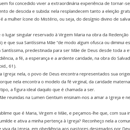
a quem foi concedido viver a extraordinária experiência de tornar
nto de descida e subida: nela resplandecem tanto a eleição gratu
 é a mulher ícone do Mistério, ou seja, do desígnio divino de sa
 o lugar singular reservado à Virgem Maria na obra da Redenção 
6) e que sua Santíssima Mãe “de modo algum ofusca ou diminui est
em Santíssima, predestinada para ser Mãe de Deus desde toda a 
ência, a fé, a esperança e a ardente caridade, na obra do Salvado
id., 61).
 da Igreja: nela, o povo de Deus encontra representados sua orig
orque nela encontra o modelo da fé virginal, da caridade materna
po, a figura ideal daquilo que é chamada a ser.
ãe reunidas na Lumen Gentium ensinam-nos a amar a Igreja e ne
ublime que é Maria, Virgem e Mãe, e peçamos-lhe que, com sua i
humilde e ativa a minha pertença à Igreja? Reconheço nela a com
te viva da Igreja, em obediência aos pastores designados por 