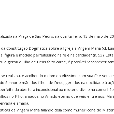
alizada na Praça de São Pedro, na quarta-feira, 13 de maio de 2
ulo da Constituição Dogmática sobre a Igreja à Virgem Maria (cf. 
a, figura e modelo perfeitíssimo na fé e na caridade” (n. 53). E
eu e gerou o Filho de Deus feito carne, é possível reconhecer 
se realizou, e acolhendo o dom do Altíssimo com sua fé e seu amo
a do Senhor e mãe dos filhos de Deus, gerados na docilidade à açã
perfeita da abertura incondicional ao mistério divino na comun
filhos no Filho, amados no Amado eterno que veio entre nós, Mari
eservada e amada.
sticas da Virgem Maria falando dela como mulher ícone do Misté