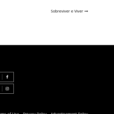
Sobreviver e Viver
rms of Use
Privacy Policy
Advertisement Policy