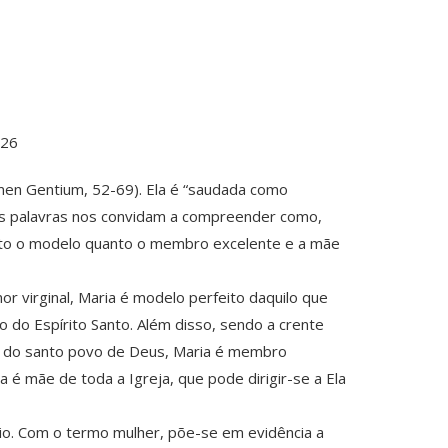
026
Lumen Gentium, 52-69). Ela é “saudada como
stas palavras nos convidam a compreender como,
tanto o modelo quanto o membro excelente e a mãe
r virginal, Maria é modelo perfeito daquilo que
o do Espírito Santo. Além disso, sendo a crente
hão do santo povo de Deus, Maria é membro
a é mãe de toda a Igreja, que pode dirigir-se a Ela
rio. Com o termo mulher, põe-se em evidência a