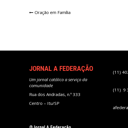
Navegação
Oração em Família
de
Post
JORNAL A FEDERAÇÃO
(11) 4
Um jornal católico a serviço da
comunidade
(11) 9
Rua dos Andradas, n.º 333
Centro – Itu/SP
afeder
@Jornal A Federação