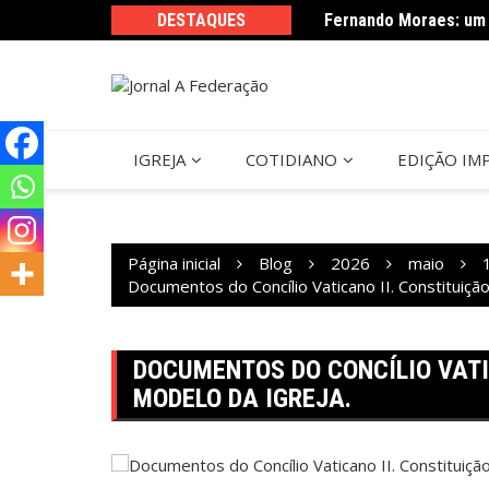
Ir
sta do Perdão de Assis
DESTAQUES
Fernando Moraes: um 
para
o
conteúdo
IGREJA
COTIDIANO
EDIÇÃO IM
Página inicial
Blog
2026
maio
Documentos do Concílio Vaticano II. Constituiç
DOCUMENTOS DO CONCÍLIO VATI
MODELO DA IGREJA.