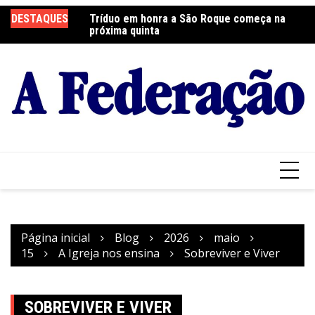
Ir
DESTAQUES
Tríduo em honra a São Roque começa na
Franciscanos Seculares realizam ação
F
para
próxima quinta
solidária
Pa
o
conteúdo
Página inicial
Blog
2026
maio
15
A Igreja nos ensina
Sobreviver e Viver
SOBREVIVER E VIVER