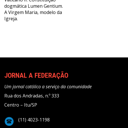
de
dogmática Lumen Gentium.
Post
A Virgem Maria, modelo da
Igreja.
JORNAL A FEDERAÇÃO
Um jornal católico a serviço da comunidade
Rua dos Andradas, n.º 333
Centro – Itu/SP
(11) 4023-1198