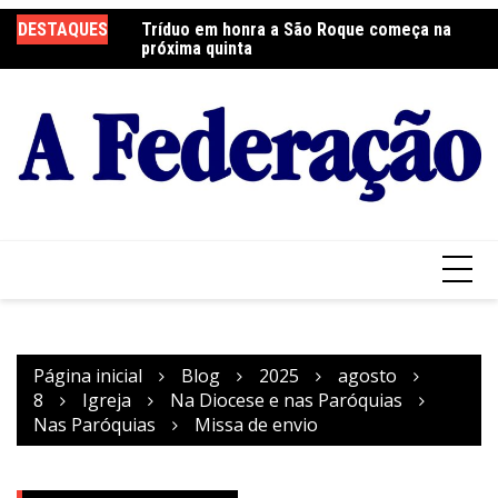
Ir
DESTAQUES
Tríduo em honra a São Roque começa na
Franciscanos Seculares realizam ação
F
para
próxima quinta
solidária
Pa
o
conteúdo
Página inicial
Blog
2025
agosto
8
Igreja
Na Diocese e nas Paróquias
Nas Paróquias
Missa de envio