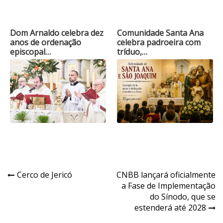
Dom Arnaldo celebra dez
Comunidade Santa Ana
anos de ordenação
celebra padroeira com
episcopal…
tríduo,…
Navegação
Cerco de Jericó
CNBB lançará oficialmente
a Fase de Implementação
de
do Sínodo, que se
Post
estenderá até 2028