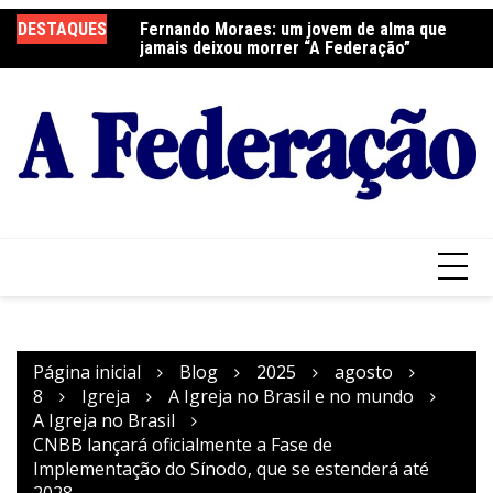
Ir
DESTAQUES
Fernando Moraes: um jovem de alma que
Curso Oração e Vida na Paróquia São José
Ce
para
jamais deixou morrer “A Federação”
S
o
conteúdo
Página inicial
Blog
2025
agosto
8
Igreja
A Igreja no Brasil e no mundo
A Igreja no Brasil
CNBB lançará oficialmente a Fase de
Implementação do Sínodo, que se estenderá até
2028