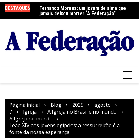
Ir
DESTAQUES
Fernando Moraes: um jovem de alma que
Curso Oração e Vida na Paróquia São José
Ce
para
jamais deixou morrer “A Federação”
S
o
conteúdo
Página inicial
Blog
2025
agosto
7
Igreja
A Igreja no Brasil e no mundo
A Igreja no mundo
Leão XIV aos jovens egípcios: a ressurreição é a
fonte da nossa esperança