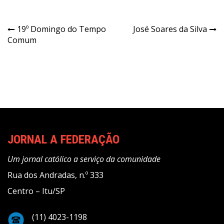
Navegação
19º Domingo do Tempo
José Soares da Silva
Comum
de
Post
JORNAL A FEDERAÇÃO
Um jornal católico a serviço da comunidade
Rua dos Andradas, n.º 333
Centro – Itu/SP
(11) 4023-1198