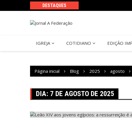
Ir
DESTAQUES
para
o
conteúdo
IGREJA
COTIDIANO
EDIÇÃO IM
Página inicial
Blog
2025
agosto
DIA:
7 DE AGOSTO DE 2025