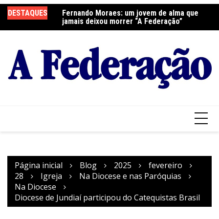
Ir
DESTAQUES
Fernando Moraes: um jovem de alma que
Curso Oração e Vida na Paróquia São José
Ce
para
jamais deixou morrer “A Federação”
S
o
conteúdo
Página inicial
Blog
2025
fevereiro
28
Igreja
Na Diocese e nas Paróquias
Na Diocese
Diocese de Jundiaí participou do Catequistas Brasil