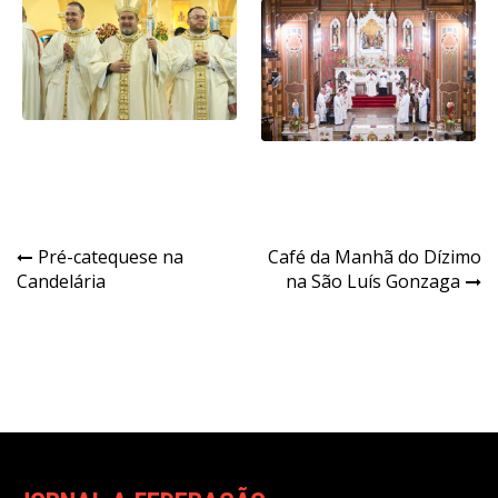
Navegação
Pré-catequese na
Café da Manhã do Dízimo
Candelária
na São Luís Gonzaga
de
Post