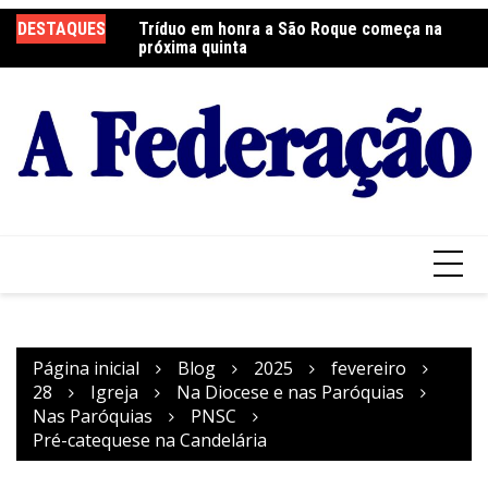
Ir
DESTAQUES
Tríduo em honra a São Roque começa na
Franciscanos Seculares realizam ação
F
para
próxima quinta
solidária
Pa
o
conteúdo
Página inicial
Blog
2025
fevereiro
28
Igreja
Na Diocese e nas Paróquias
Nas Paróquias
PNSC
Pré-catequese na Candelária