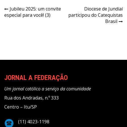
Navegação
Jubileu 2025: um convite
Diocese de Jundiaí
especial para você! (3)
participou do Catequistas
de
Brasil
Post
JORNAL A FEDERAÇÃO
Um jornal católico a serviço da comunidade
Rua dos Andradas, n.º 333
Centro – Itu/SP
(11) 4023-1198