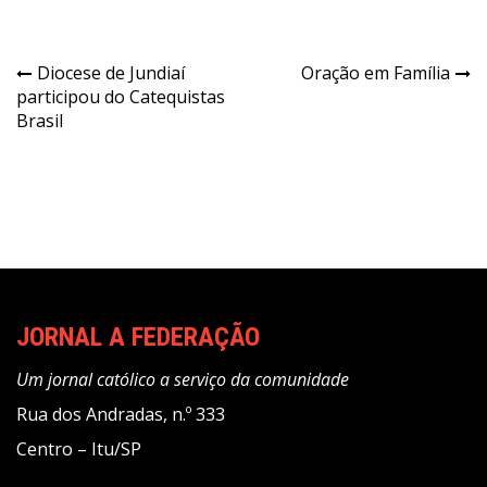
Navegação
Diocese de Jundiaí
Oração em Família
participou do Catequistas
de
Brasil
Post
JORNAL A FEDERAÇÃO
Um jornal católico a serviço da comunidade
Rua dos Andradas, n.º 333
Centro – Itu/SP