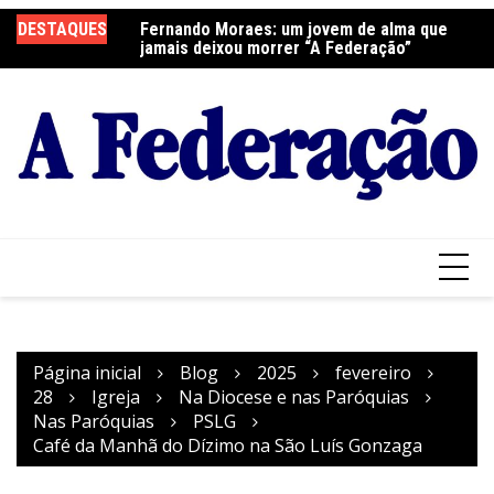
Ir
elebra a Festa do
DESTAQUES
Fernando Moraes: um jovem de alma que
Cu
para
jamais deixou morrer “A Federação”
o
conteúdo
Página inicial
Blog
2025
fevereiro
28
Igreja
Na Diocese e nas Paróquias
Nas Paróquias
PSLG
Café da Manhã do Dízimo na São Luís Gonzaga