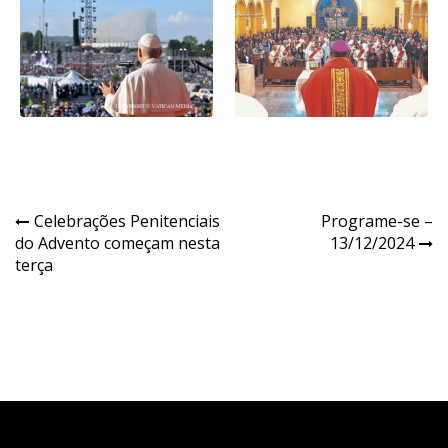
Navegação
Celebrações Penitenciais
Programe-se –
do Advento começam nesta
13/12/2024
de
terça
Post