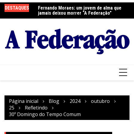
Ir
DESTAQUES
Fernando Moraes: um jovem de alma que
Curso Oração e Vida na Paróquia São José
Ce
para
jamais deixou morrer “A Federação”
S
o
conteúdo
Página inicial
Blog
2024
outubro
25
Refletindo
30º Domingo do Tempo Comum