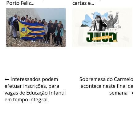
Porto Feliz…
cartaz e…
Navegação
Interessados podem
Sobremesa do Carmelo
efetuar inscrições, para
acontece neste final de
de
vagas de Educação Infantil
semana
Post
em tempo integral