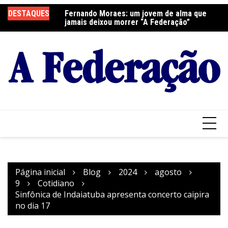
Ir
DESTAQUES
Fernando Moraes: um jovem de alma que
Curso Oração e Vida na Paróquia São José
Ce
para
jamais deixou morrer “A Federação”
S
o
conteúdo
Página inicial
Blog
2024
agosto
9
Cotidiano
Sinfônica de Indaiatuba apresenta concerto caipira
no dia 17