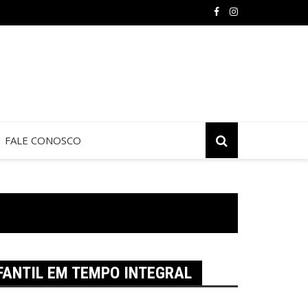
 de Jericó termina neste sábado na São Judas Tadeu
FALE CONOSCO
FANTIL EM TEMPO INTEGRAL