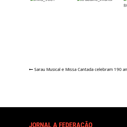
Navegação
Sarau Musical e Missa Cantada celebram 190 an
de
Post
JORNAL A FEDERAÇÃO