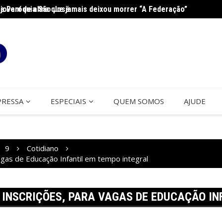
jovem de alma que jamais deixou morrer “A Federação”
na Paróquia São José
Cerco
PRESSA
ESPECIAIS
QUEM SOMOS
AJUDE
9
Cotidiano
gas de Educação Infantil em tempo integral
INSCRIÇÕES, PARA VAGAS DE EDUCAÇÃO IN