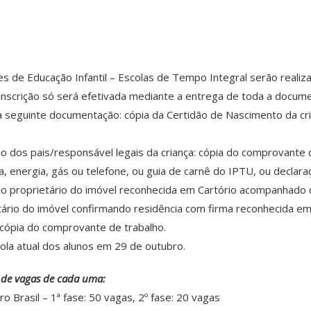
es de Educação Infantil – Escolas de Tempo Integral serão reali
 inscrição só será efetivada mediante a entrega de toda a docume
 a seguinte documentação: cópia da Certidão de Nascimento da cri
 dos pais/responsável legais da criança: cópia do comprovante
ua, energia, gás ou telefone, ou guia de carnê do IPTU, ou decl
ma do proprietário do imóvel reconhecida em Cartório acompanh
ietário do imóvel confirmando residência com firma reconhecida
cópia do comprovante de trabalho.
ola atual dos alunos em 29 de outubro.
e de vagas de cada uma:
ro Brasil – 1ª fase: 50 vagas, 2º fase: 20 vagas