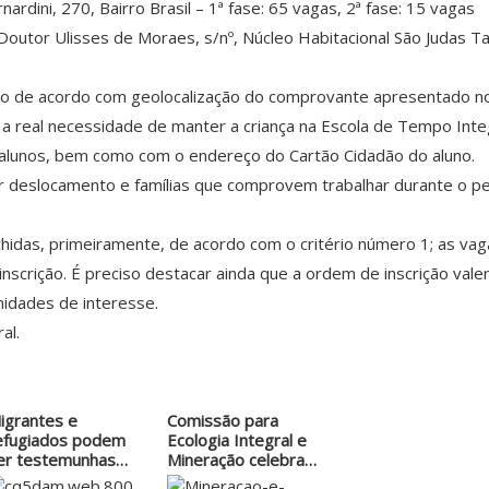
ardini, 270, Bairro Brasil – 1ª fase: 65 vagas, 2ª fase: 15 vagas
Doutor Ulisses de Moraes, s/nº, Núcleo Habitacional São Judas Ta
o de acordo com geolocalização do comprovante apresentado no 
 a real necessidade de manter a criança na Escola de Tempo Inte
 alunos, bem como com o endereço do Cartão Cidadão do aluno.
or deslocamento e famílias que comprovem trabalhar durante o pe
chidas, primeiramente, de acordo com o critério número 1; as v
inscrição. É preciso destacar ainda que a ordem de inscrição val
nidades de interesse.
al.
igrantes e
Comissão para
efugiados podem
Ecologia Integral e
er testemunhas…
Mineração celebra…