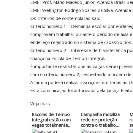
EMEI Prof. Mário Macedo Junior: Avenida Brazil Bern
EMEI Wellington Rodrigo Soares da Silva: Avenida 
Os critérios de contemplação são:
Critério número 1 – Demanda escolar por endereç
comprovem trabalhar durante o período de aula e
endereço registrado no sistema de cadastro dos
Critério número 2 – Interesse de transferência p
criança na Escola de Tempo Integral.
É importante ressaltar que as vagas serão preen
com o critério número 2, respeitando a ordem de 
A família poderá realizar inscrições em todas as U
Esta comunicação foi autorizada pela Justiça Eleitor
Veja mais
Escolas de Tempo
Campanha mobiliza
M
Integral estão com
rede de proteção
r
vagas totalmente…
contra o trabalho…
s