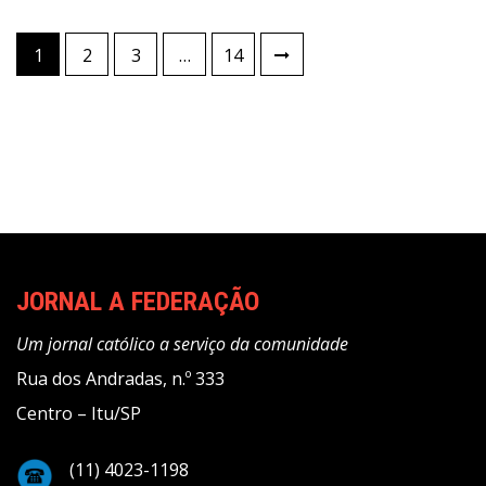
Paginação
1
2
3
…
14
de
posts
JORNAL A FEDERAÇÃO
Um jornal católico a serviço da comunidade
Rua dos Andradas, n.º 333
Centro – Itu/SP
(11) 4023-1198