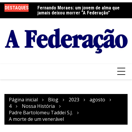
Ir
DESTAQUES
Fernando Moraes: um jovem de alma que
Curso Oração e Vida na Paróquia São José
Ce
para
jamais deixou morrer “A Federação”
S
o
conteúdo
Página inicial
Blog
2023
agosto
4
Nossa História
Padre Bartolomeu Taddei S.J.
A morte de um venerável