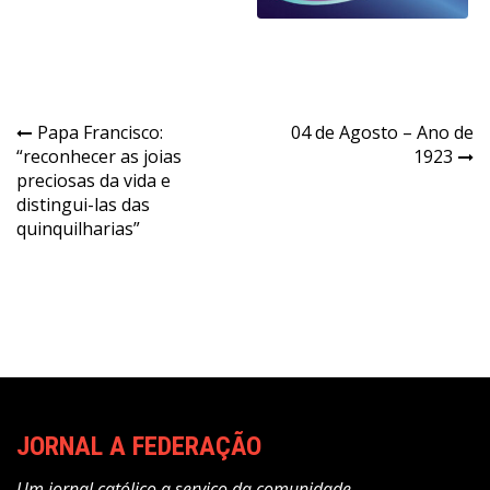
Navegação
Papa Francisco:
04 de Agosto – Ano de
“reconhecer as joias
1923
de
preciosas da vida e
Post
distingui-las das
quinquilharias”
JORNAL A FEDERAÇÃO
Um jornal católico a serviço da comunidade