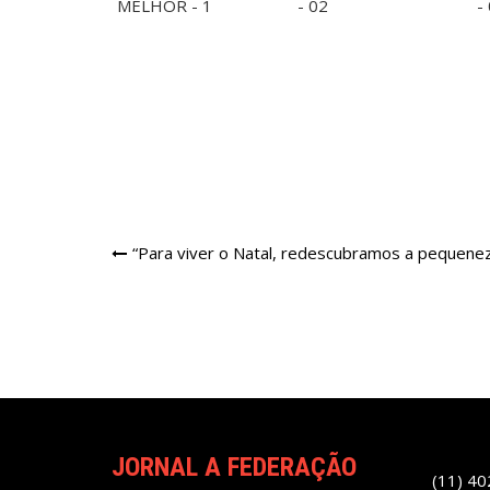
Navegação
“Para viver o Natal, redescubramos a pequene
de
Post
JORNAL A FEDERAÇÃO
(11) 4