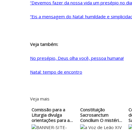
“Devemos fazer da nossa vida um presépio no dia a
“Eis a mensagem do Natal: humildade e simplicida
Veja também:
No presépio, Deus olha você, pessoa humana!
Natal: tempo de encontro
Veja mais
Comissão para a
Constituição
C
Liturgia divulga
Sacrosanctum
d
orientações para a…
Concilium O mistério
S
eucarístico
C