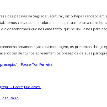
aza das páginas da Sagrada Escritura”, diz o Papa Francisco em 
, somos convidados a colocar-nos espiritualmente a caminho, at
 a descobrirmos que nos ama tanto, que Se uniu a nós para pod
o carinho na ornamentação e na montagem, os presépios das igre
acerdotes de Itu nos apresentam os presépios de suas paróquias
resépio.” – Padre Ton Ferreira
reja” – Padre Júlio Alves
e José Paulo