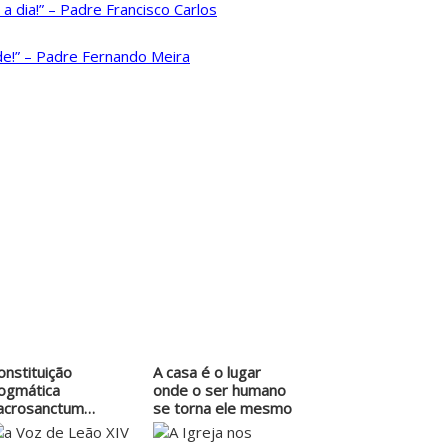
 dia!” – Padre Francisco Carlos
de!” – Padre Fernando Meira
onstituição
A casa é o lugar
ogmática
onde o ser humano
acrosanctum
se torna ele mesmo
oncilium. A…