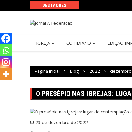
Ir
DESTAQUES
para
o
conteúdo
IGREJA
COTIDIANO
EDIÇÃO IM
Página inicial
Blog
2022
dezembro
O PRESÉPIO NAS IGREJAS: LUG
23 de dezembro de 2022