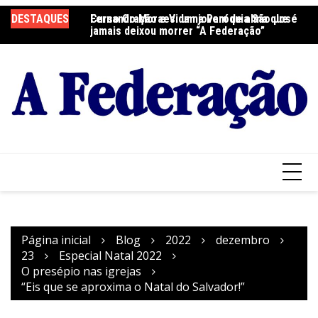
Ir
DESTAQUES
Fernando Moraes: um jovem de alma que
Curso Oração e Vida na Paróquia São José
Ce
para
jamais deixou morrer “A Federação”
S
o
conteúdo
Página inicial
Blog
2022
dezembro
23
Especial Natal 2022
O presépio nas igrejas
“Eis que se aproxima o Natal do Salvador!”