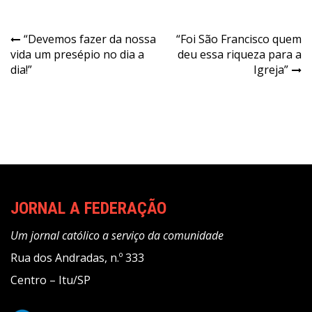
Navegação
“Devemos fazer da nossa
“Foi São Francisco quem
vida um presépio no dia a
deu essa riqueza para a
de
dia!”
Igreja”
Post
JORNAL A FEDERAÇÃO
Um jornal católico a serviço da comunidade
Rua dos Andradas, n.º 333
Centro – Itu/SP