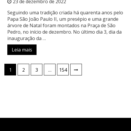
23 de dezembro de 2022
Seguindo uma tradição criada há quarenta anos pelo
Papa São João Paulo II, um presépio e uma grande
árvore de Natal foram montados na Praça de São
Pedro, no início de dezembro. No último dia 3, dia da
inauguração da …
Leia mais
Paginação
1
2
3
…
154
de
posts