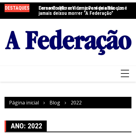
Ir
DESTAQUES
Fernando Moraes: um jovem de alma que
Curso Oração e Vida na Paróquia São José
Ce
para
jamais deixou morrer “A Federação”
S
o
conteúdo
Página inicial
Blog
2022
ANO:
2022