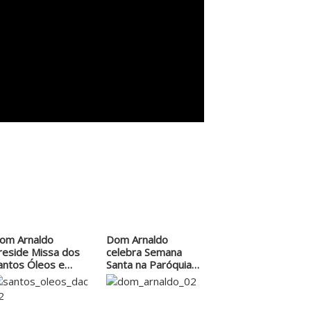
om Arnaldo
Dom Arnaldo
reside Missa dos
celebra Semana
antos Óleos e
Santa na Paróquia
estaca…
Sagrada Família