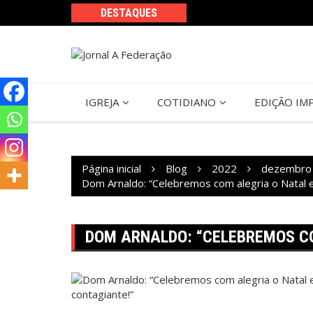
Ir
DESTAQUES
para
o
conteúdo
IGREJA
COTIDIANO
EDIÇÃO IM
Página inicial
Blog
2022
dezembro
Dom Arnaldo: “Celebremos com alegria o Natal e
DOM ARNALDO: “CELEBREMOS CO