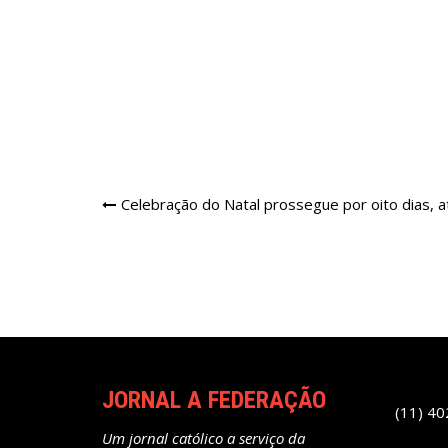
Navegação
Celebração do Natal prossegue por oito dias, at
de
Post
JORNAL A FEDERAÇÃO
(11) 4
Um jornal católico a serviço da