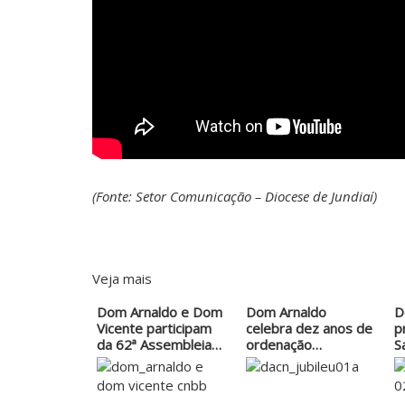
(Fonte: Setor Comunicação – Diocese de Jundiaí)
Veja mais
Dom Arnaldo e Dom
Dom Arnaldo
D
Vicente participam
celebra dez anos de
p
da 62ª Assembleia
ordenação
S
Geral
episcopal…
d