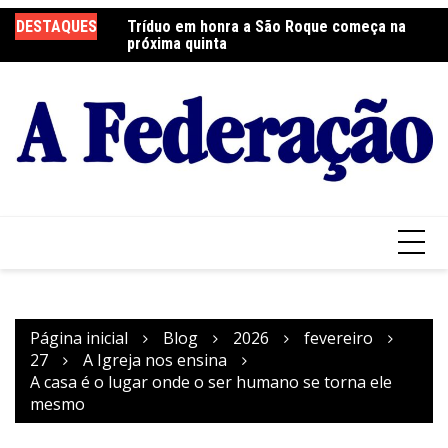
Ir
DESTAQUES
Tríduo em honra a São Roque começa na
Franciscanos Seculares realizam ação
F
para
próxima quinta
solidária
Pa
o
conteúdo
Página inicial
Blog
2026
fevereiro
27
A Igreja nos ensina
A casa é o lugar onde o ser humano se torna ele
mesmo