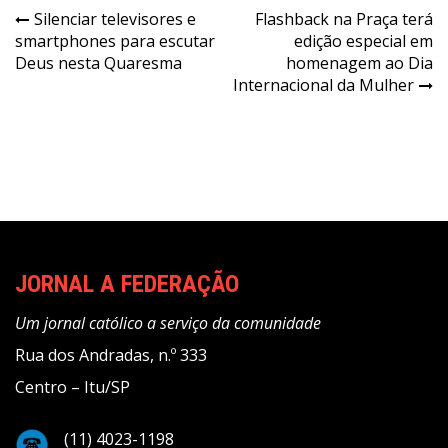
Navegação
Silenciar televisores e
Flashback na Praça terá
smartphones para escutar
edição especial em
de
Deus nesta Quaresma
homenagem ao Dia
Post
Internacional da Mulher
JORNAL A FEDERAÇÃO
Um jornal católico a serviço da comunidade
Rua dos Andradas, n.º 333
Centro – Itu/SP
(11) 4023-1198