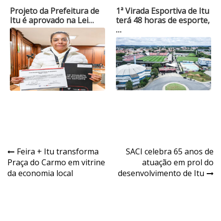
Projeto da Prefeitura de
1ª Virada Esportiva de Itu
Itu é aprovado na Lei…
terá 48 horas de esporte,
…
Navegação
Feira + Itu transforma
SACI celebra 65 anos de
Praça do Carmo em vitrine
atuação em prol do
de
da economia local
desenvolvimento de Itu
Post