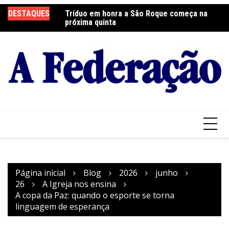
Ir
DESTAQUES
Tríduo em honra a São Roque começa na
Franciscanos Seculares realizam ação
F
para
próxima quinta
solidária
Pa
o
conteúdo
Página inicial
Blog
2026
junho
26
A Igreja nos ensina
A copa da Paz: quando o esporte se torna
linguagem de esperança