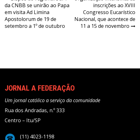
da CNBB se unirão ao Papa
inscrições ao XVIII
de
em visita Ad Limina
Congresso Eucarístico
Post
Apostolorum de 19 de
Nacional, que acontece de
setembro a 1º de outubro
11 a 15 de novembro
JORNAL A FEDERAÇÃO
Um jornal católico a serviço da comunidade
Rua dos Andradas, n.º 333
Centro – Itu/SP
(11) 4023-1198