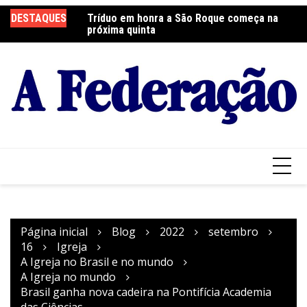
Ir
DESTAQUES
Tríduo em honra a São Roque começa na
Franciscanos Seculares realizam ação
F
para
próxima quinta
solidária
Pa
o
conteúdo
Página inicial
Blog
2022
setembro
16
Igreja
A Igreja no Brasil e no mundo
A Igreja no mundo
Brasil ganha nova cadeira na Pontifícia Academia
das Ciências