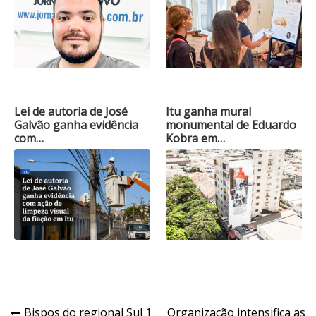
Lei de autoria de José
Itu ganha mural
Galvão ganha evidência
monumental de Eduardo
com…
Kobra em…
Navegação
Bispos do regional Sul 1
Organização intensifica as