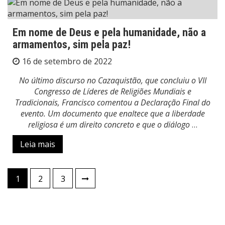
Em nome de Deus e pela humanidade, não a
armamentos, sim pela paz!
16 de setembro de 2022
No último discurso no Cazaquistão, que concluiu o VII
Congresso de Líderes de Religiões Mundiais e
Tradicionais, Francisco comentou a Declaração Final do
evento. Um documento que enaltece que a liberdade
religiosa é um direito concreto e que o diálogo
…
Leia mais
Paginação
1
2
3
de
posts