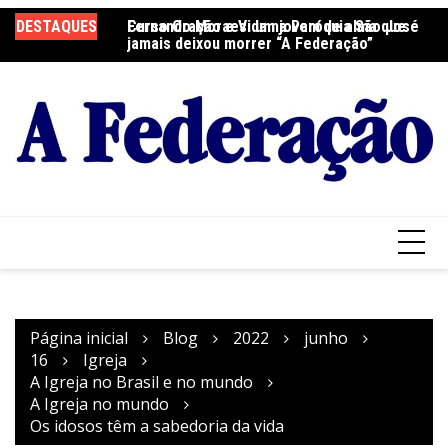
Ir
DESTAQUES
Fernando Moraes: um jovem de alma que
Curso Oração e Vida na Paróquia São José
Ce
para
jamais deixou morrer “A Federação”
S
o
conteúdo
Página inicial
Blog
2022
junho
16
Igreja
A Igreja no Brasil e no mundo
A Igreja no mundo
Os idosos têm a sabedoria da vida