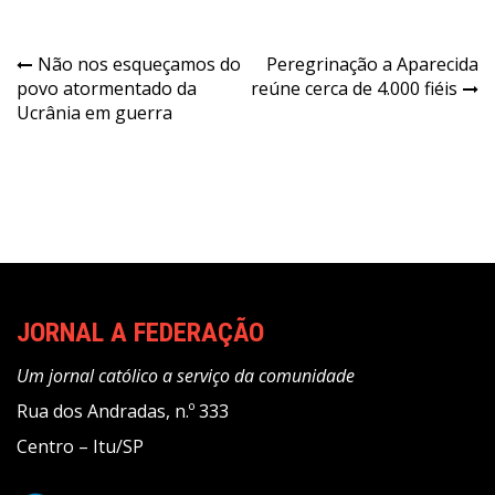
Navegação
Não nos esqueçamos do
Peregrinação a Aparecida
povo atormentado da
reúne cerca de 4.000 fiéis
de
Ucrânia em guerra
Post
JORNAL A FEDERAÇÃO
Um jornal católico a serviço da comunidade
Rua dos Andradas, n.º 333
Centro – Itu/SP