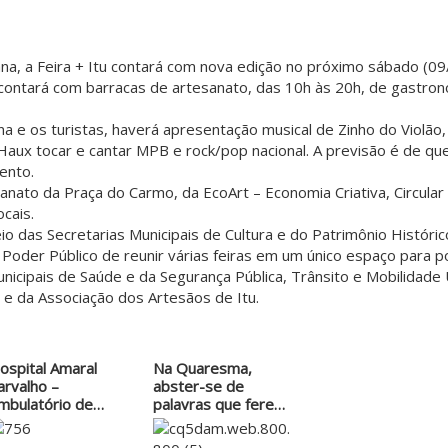
ana, a Feira + Itu contará com nova edição no próximo sábado (09
contará com barracas de artesanato, das 10h às 20h, de gastrono
na e os turistas, haverá apresentação musical de Zinho do Violão
 Haux tocar e cantar MPB e rock/pop nacional. A previsão é de 
ento.
sanato da Praça do Carmo, da EcoArt – Economia Criativa, Circular
cais.
meio das Secretarias Municipais de Cultura e do Patrimônio Histó
oder Público de reunir várias feiras em um único espaço para pot
Municipais de Saúde e da Segurança Pública, Trânsito e Mobilidad
a), e da Associação dos Artesãos de Itu.
ospital Amaral
Na Quaresma,
arvalho –
abster-se de
mbulatório de…
palavras que ferem
o próximo