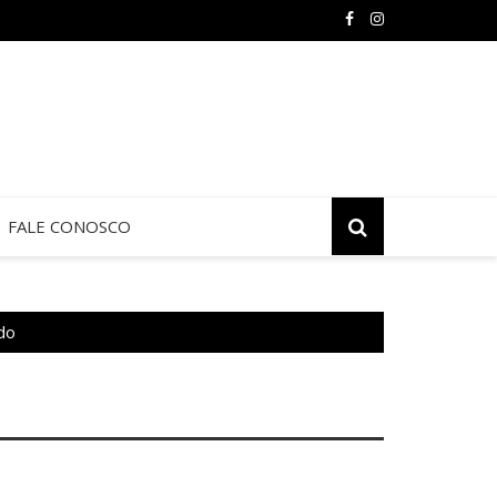
 de Jericó termina neste sábado na São Judas Tadeu
FALE CONOSCO
do