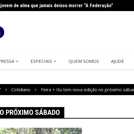
jovem de alma que jamais deixou morrer “A Federação”
na Paróquia São José
Cerco
PRESSA
ESPECIAIS
QUEM SOMOS
AJUDE
7
Cotidiano
Feira + Itu tem nova edição no próximo sába
 NO PRÓXIMO SÁBADO