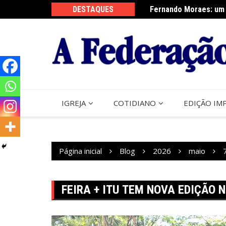
Ir
DESTAQUES
Fernando Moraes: um 
Curso Oração e Vida 
para
o
conteúdo
IGREJA
COTIDIANO
EDIÇÃO IM
Página inicial
Blog
2026
maio
FEIRA + ITU TEM NOVA EDIÇÃO