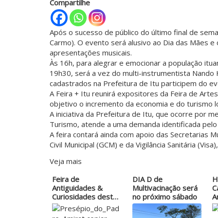
Compartilhe
Após o sucesso de público do último final de sem
Carmo). O evento será alusivo ao Dia das Mães e 
apresentações musicais.
Às 16h, para alegrar e emocionar a população itua
19h30, será a vez do multi-instrumentista Nando
cadastrados na Prefeitura de Itu participem do ev
A Feira + Itu reunirá expositores da Feira de Arte
objetivo o incremento da economia e do turismo lo
A iniciativa da Prefeitura de Itu, que ocorre por 
Turismo, atende a uma demanda identificada pelo P
A feira contará ainda com apoio das Secretarias 
Civil Municipal (GCM) e da Vigilância Sanitária (Vis
Veja mais
Feira de
DIA D de
H
Antiguidades &
Multivacinação será
C
Curiosidades deste
no próximo sábado
A
domingo…